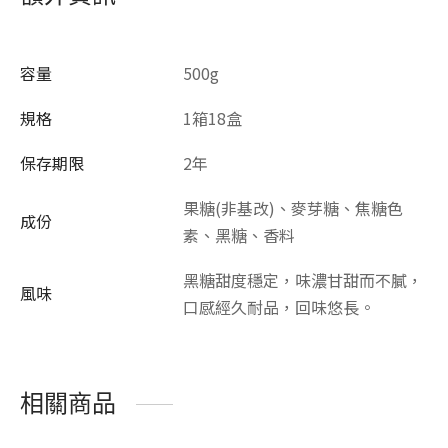
容量
500g
規格
1箱18盒
保存期限
2年
果糖(非基改)、麥芽糖、焦糖色
成份
素、黑糖、香料
黑糖甜度穩定，味濃甘甜而不膩，
風味
口感經久耐品，回味悠長。
相關商品