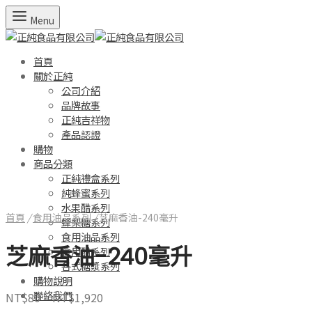
Menu
首頁
關於正純
公司介紹
品牌故事
正純吉祥物
產品認證
購物
商品分類
正純禮盒系列
純蜂蜜系列
水果醋系列
首頁
/
食用油品系列
/
芝麻香油-240毫升
蜂梨糖系列
食用油品系列
芝麻香油-240毫升
食用醋系列
各式糖漿系列
購物說明
聯絡我們
NT$
80
–
NT$
1,920