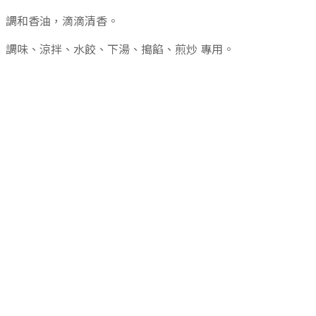
調和香油，滴滴清香。
調味、涼拌、水餃、下湯、搗餡、煎炒 專用。