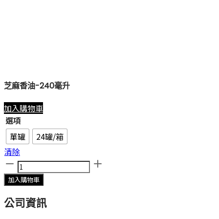
芝麻香油-240毫升
加入購物車
選項
單罐
24罐/箱
清除
芝
麻
加入購物車
香
油-240
公司資訊
毫