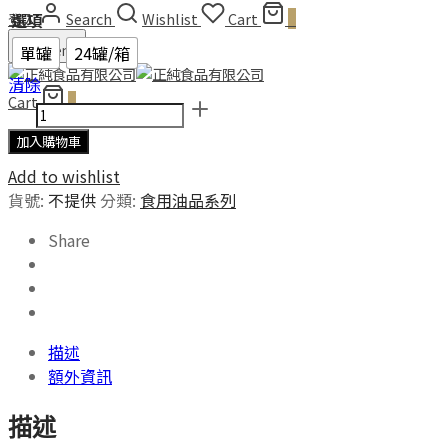
登入
Search
Wishlist
Cart
0
選項
Menu
單罐
24罐/箱
清除
Cart
0
芝
麻
加入購物車
香
Add to wishlist
油-240
貨號:
不提供
分類:
食用油品系列
毫
升
Share
數
量
描述
額外資訊
描述