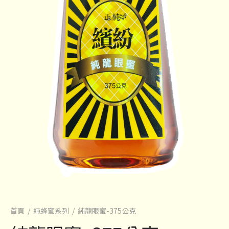
首頁
/
純蜂蜜系列
/
純龍眼蜜-375公克